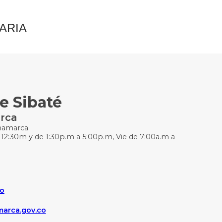
ARIA
e Sibaté
rca
inamarca.
 12:30m y de 1:30p.m a 5:00p.m, Vie de 7:00a.m a
co
marca.gov.co