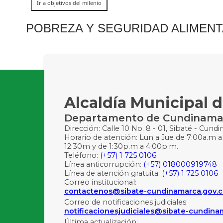
POBREZA Y SEGURIDAD ALIMENT
Alcaldía Municipal d
Departamento de Cundinama
Dirección: Calle 10 No. 8 - 01, Sibaté - Cund
Horario de atención: Lun a Jue de 7:00a.m a
12:30m y de 1:30p.m a 4:00p.m.
Teléfono:
(+57) 1 725 0106
Línea anticorrupción:
(+57) 018000919748
Línea de atención gratuita:
(+57) 1 725 0106
Correo institucional:
contactenos@sibate-cundinamarca.gov.
Correo de notificaciones judiciales:
notificacionesjudiciales@sibate-cundina
Última actualización: