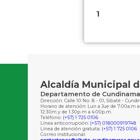
1
Alcaldía Municipal d
Departamento de Cundinama
Dirección: Calle 10 No. 8 - 01, Sibaté - Cund
Horario de atención: Lun a Jue de 7:00a.m a
12:30m y de 1:30p.m a 4:00p.m.
Teléfono:
(+57) 1 725 0106
Línea anticorrupción:
(+57) 018000919748
Línea de atención gratuita:
(+57) 1 725 0106
Correo institucional:
contactenos@sibate-cundinamarca.gov.