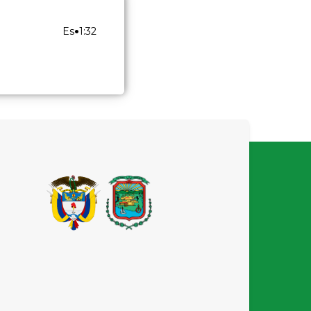
•
Es
1:32